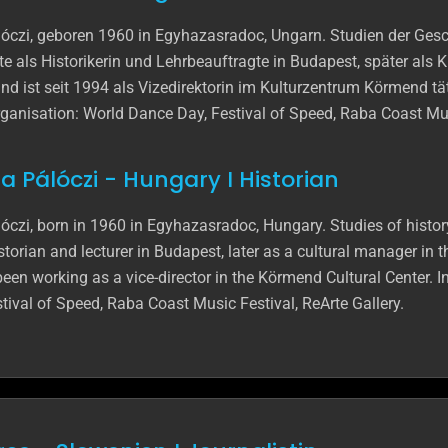
óczi, geboren 1960 in Egyhazasradoc, Ungarn. Studien der Ges
te als Historikerin und Lehrbeauftragte in Budapest, später als 
d ist seit 1994 als Vizedirektorin im Kulturzentrum Körmend tät
ganisation: World Dance Day, Festival of Speed, Raba Coast Musi
 Pálóczi - Hungary I Historian
czi, born in 1960 in Egyhazasradoc, Hungary. Studies of history
torian and lecturer in Budapest, later as a cultural manager in 
en working as a vice-director in the Körmend Cultural Center. In
tival of Speed, Raba Coast Music Festival, ReArte Gallery.