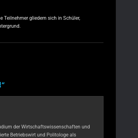
 Teilnehmer gliedern sich in Schüler,
ntergrund.
!
“
udium der Wirtschaftswissenschaften und
erte Betriebswirt und Politologe als