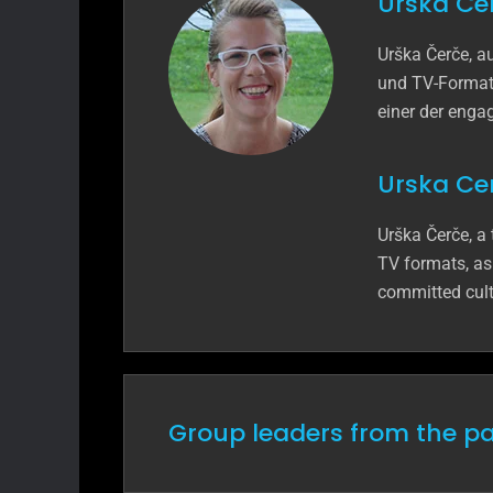
Urska Cer
Urška Čerče, a
und TV-Formaten
einer der engag
Urska Cer
Urška Čerče, a
TV formats, as 
committed cultu
Group leaders from the par