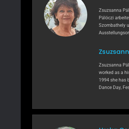
Zsuzsanna Pál
Pálóczi arbeite
Szombathely un
Ausstellungsor
Zsuzsanna
Zsuzsanna Páló
worked as a his
1994 she has be
Dance Day, Fes