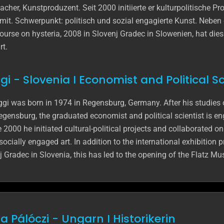
her, Kunstproduzent. Seit 2000 initiierte er kulturpolitische Pr
mit. Schwerpunkt: politisch und sozial engagierte Kunst. Neben
ourse on hysteria, 2008 in Slovenj Gradec in Slowenien, hat di
rt.
i - Slovenia I Economist and Political Sc
gi was born in 1974 in Regensburg, Germany. After his studies o
egensburg, the graduated economist and political scientist is en
 2000 he initiated cultural-political projects and collaborated o
 socially engaged art. In addition to the international exhibition 
j Gradec in Slovenia, this has led to the opening of the Flatz M
 Pálóczi - Ungarn I Historikerin